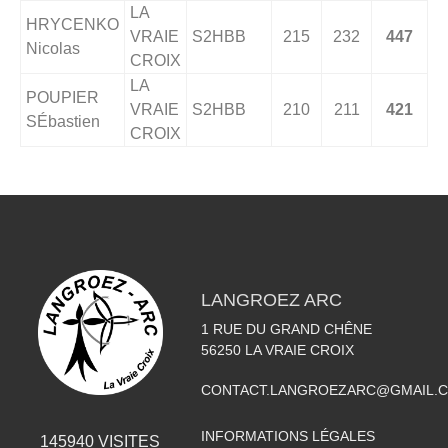
LA
HRYCENKO
VRAIE
S2HBB
215
232
447
Nicolas
CROIX
LA
POUPIER
VRAIE
S2HBB
210
211
421
SÉbastien
CROIX
LANGROEZ ARC
1 RUE DU GRAND CHÊNE
56250
LA VRAIE CROIX
CONTACT.LANGROEZARC@GMAIL.
INFORMATIONS LÉGALES
145940
VISITES