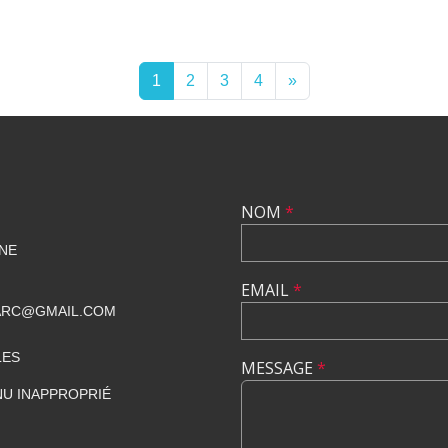
1
2
3
4
»
NOM
*
NE
EMAIL
*
ARC@GMAIL.COM
LES
MESSAGE
*
U INAPPROPRIÉ