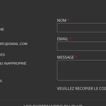
NOM
*
NE
EMAIL
*
ARC@GMAIL.COM
LES
MESSAGE
*
U INAPPROPRIÉ
S
VEUILLEZ RECOPIER LE CO