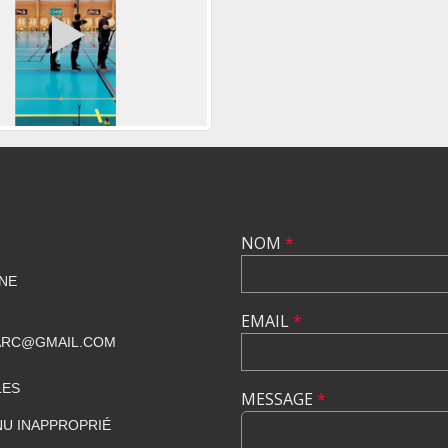
NOM
*
NE
EMAIL
*
ARC@GMAIL.COM
LES
MESSAGE
*
U INAPPROPRIÉ