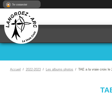
Panneau de gestion des cookies
Se connecter
Accueil
2022-2023
Les albums photos
TAE a la vraie croix le
TAE