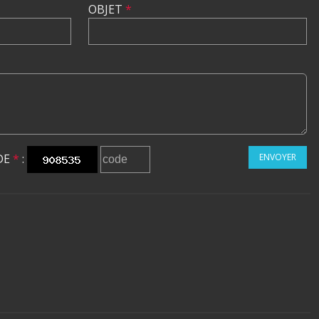
OBJET
*
DE
*
:
ENVOYER